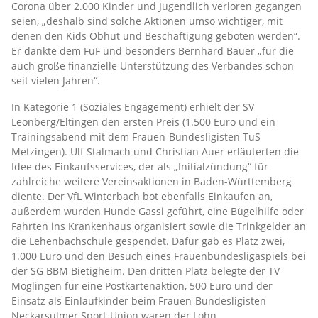
Corona über 2.000 Kinder und Jugendlich verloren gegangen
seien, „deshalb sind solche Aktionen umso wichtiger, mit
denen den Kids Obhut und Beschäftigung geboten werden“.
Er dankte dem FuF und besonders Bernhard Bauer „für die
auch große finanzielle Unterstützung des Verbandes schon
seit vielen Jahren“.
In Kategorie 1 (Soziales Engagement) erhielt der SV
Leonberg/Eltingen den ersten Preis (1.500 Euro und ein
Trainingsabend mit dem Frauen-Bundesligisten TuS
Metzingen). Ulf Stalmach und Christian Auer erläuterten die
Idee des Einkaufsservices, der als „Initialzündung“ für
zahlreiche weitere Vereinsaktionen in Baden-Württemberg
diente. Der VfL Winterbach bot ebenfalls Einkaufen an,
außerdem wurden Hunde Gassi geführt, eine Bügelhilfe oder
Fahrten ins Krankenhaus organisiert sowie die Trinkgelder an
die Lehenbachschule gespendet. Dafür gab es Platz zwei,
1.000 Euro und den Besuch eines Frauenbundesligaspiels bei
der SG BBM Bietigheim. Den dritten Platz belegte der TV
Möglingen für eine Postkartenaktion, 500 Euro und der
Einsatz als Einlaufkinder beim Frauen-Bundesligisten
Neckarsulmer Sport-Union waren der Lohn.