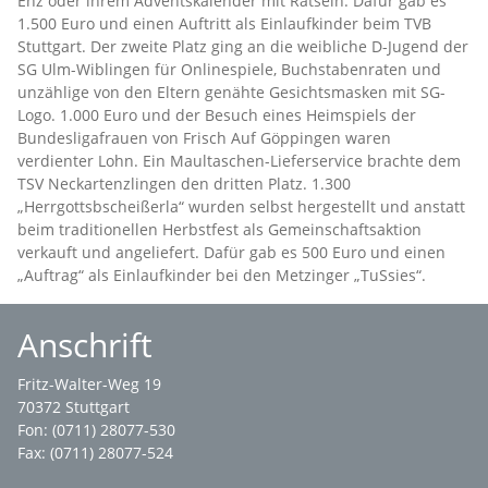
Enz oder ihrem Adventskalender mit Rätseln. Dafür gab es
1.500 Euro und einen Auftritt als Einlaufkinder beim TVB
Stuttgart. Der zweite Platz ging an die weibliche D-Jugend der
SG Ulm-Wiblingen für Onlinespiele, Buchstabenraten und
unzählige von den Eltern genähte Gesichtsmasken mit SG-
Logo. 1.000 Euro und der Besuch eines Heimspiels der
Bundesligafrauen von Frisch Auf Göppingen waren
verdienter Lohn. Ein Maultaschen-Lieferservice brachte dem
TSV Neckartenzlingen den dritten Platz. 1.300
„Herrgottsbscheißerla“ wurden selbst hergestellt und anstatt
beim traditionellen Herbstfest als Gemeinschaftsaktion
verkauft und angeliefert. Dafür gab es 500 Euro und einen
„Auftrag“ als Einlaufkinder bei den Metzinger „TuSsies“.
Anschrift
Fritz-Walter-Weg 19
70372 Stuttgart
Fon: (0711) 28077-530
Fax: (0711) 28077-524